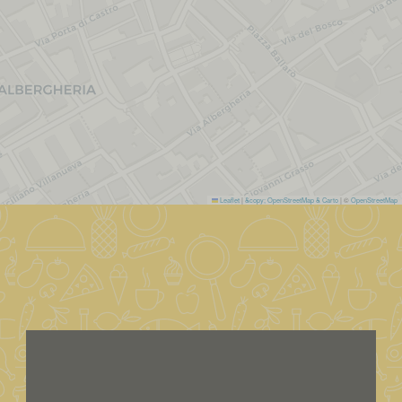
Leaflet
|
&copy; OpenStreetMap & Carto
| ©
OpenStreetMap