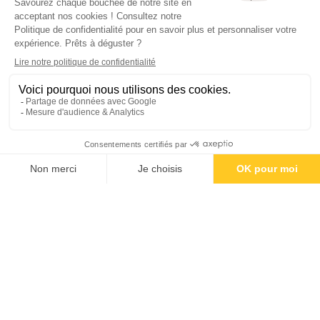
Oui Mon Général !
Tarte menthe thon
Chez Gabriel
petits pois
Club sandwichs et
Les Petites
Les Amis Des
chips maison
Cantines
Messina
S'inscrire à la newsletter
J'accepte de recevoir des emails et je
comprends que je peux à tout moment me