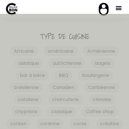
TYPE DE CUISINE
Africaine
américaine
Arménienne
asiatique
autrichienne
bagels
bar à bière
BBQ
boulangerie
brésilienne
Canadien
Caribéenne
catalane
charcuterie
chinoise
chypriote
classique
Coffee shop
coréen
corénne
corse
créative