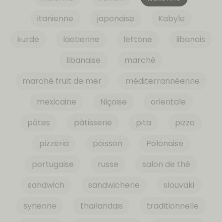
itanienne
japonaise
Kabyle
kurde
laotienne
lettone
libanais
libanaise
marché
marché fruit de mer
méditerrannéenne
mexicaine
Niçoise
orientale
pâtes
pâtisserie
pita
pizza
pizzeria
poisson
Polonaise
portugaise
russe
salon de thé
sandwich
sandwicherie
slouvaki
syrienne
thaïlandais
traditionnelle