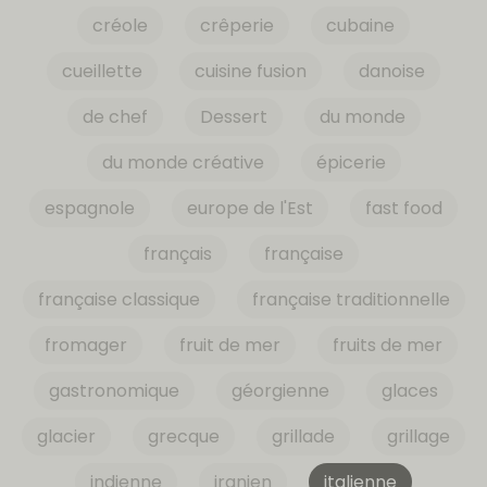
créole
crêperie
cubaine
cueillette
cuisine fusion
danoise
de chef
Dessert
du monde
du monde créative
épicerie
espagnole
europe de l'Est
fast food
français
française
française classique
française traditionnelle
fromager
fruit de mer
fruits de mer
gastronomique
géorgienne
glaces
glacier
grecque
grillade
grillage
indienne
iranien
italienne