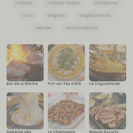
traiteur
traiteur italien
tunisienne
Turc
végane
végétarienne
viande
vietnamienne
Bar de la Marine
Pot-au-feu d’été
La Cagouillarde
Auberge des
Le Chamouxriz
Maison Duculty