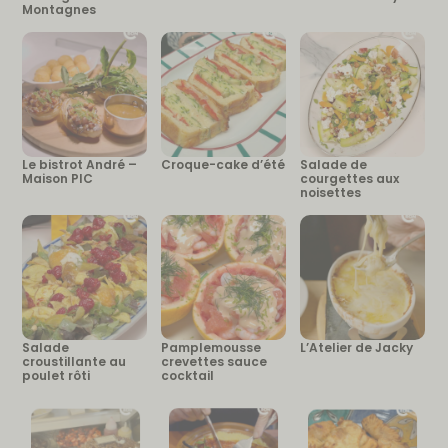
Montagnes
Le bistrot André –
Croque-cake d’été
Salade de
Maison PIC
courgettes aux
noisettes
Salade
Pamplemousse
L’Atelier de Jacky
croustillante au
crevettes sauce
poulet rôti
cocktail