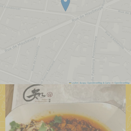
Leaflet
|
&copy; OpenStreetMap & Carto
| ©
OpenStreetMap