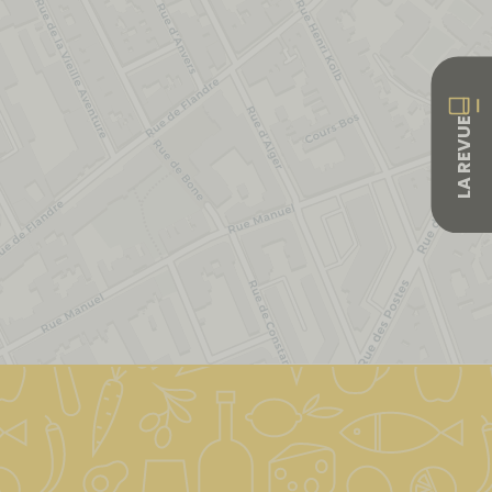
LA REVUE
Leaflet
|
&copy; OpenStreetMap & Carto
| ©
OpenStreetMap