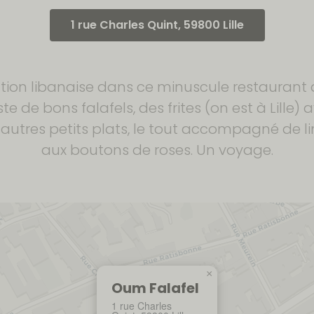
1 rue Charles Quint, 59800 Lille
ration libanaise dans ce minuscule restaurant
te de bons falafels, des frites (on est à Lille)
s autres petits plats, le tout accompagné d
aux boutons de roses. Un voyage.
×
Oum Falafel
1 rue Charles