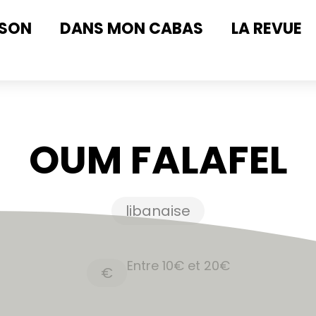
ISON
DANS MON CABAS
LA REVUE
OUM FALAFEL
libanaise
Entre 10€ et 20€
€