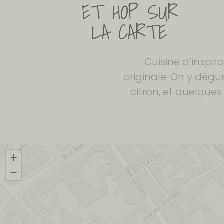
Cuisine d’inspi
originale. On y dégus
citron, et quelque
+
−