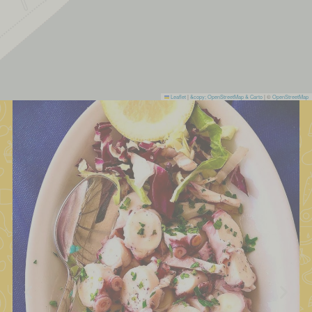
Leaflet
|
&copy; OpenStreetMap & Carto
| ©
OpenStreetMap