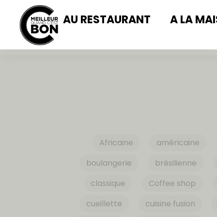
AU RESTAURANT
A LA MA
Africaine
américaine
boulangerie
brésilienne
classique
Coffee shop
cueillette
cuisine fusion