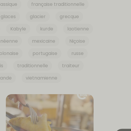
lassique
française traditionnelle
glaces
glacier
grecque
Kabyle
kurde
laotienne
nnéenne
mexicaine
Niçoise
olonaise
portugaise
russe
is
traditionnelle
traiteur
iande
vietnamienne