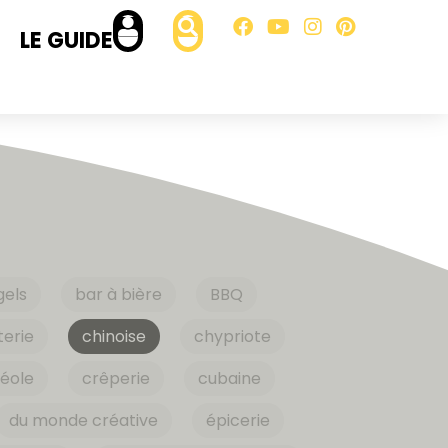
LE GUIDE
gels
bar à bière
BBQ
erie
chinoise
chypriote
éole
crêperie
cubaine
du monde créative
épicerie