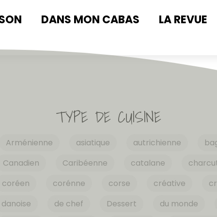
ISON
DANS MON CABAS
LA REVUE
TYPE DE CUISINE
Arménienne
asiatique
autrichienne
ba
Canadien
Caribéenne
catalane
charcut
coréen
corénne
corse
créative
cr
danoise
de chef
Dessert
du monde