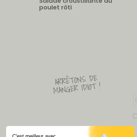
Salade croustillante au
poulet rôti
ARRÊTONS DE
MANGER IDIOT !