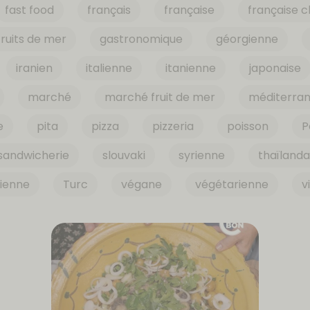
fast food
français
française
française c
fruits de mer
gastronomique
géorgienne
iranien
italienne
itanienne
japonaise
marché
marché fruit de mer
méditerra
e
pita
pizza
pizzeria
poisson
P
sandwicherie
slouvaki
syrienne
thaïlanda
sienne
Turc
végane
végétarienne
v