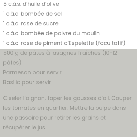
5 c.à.s. d’huile d’olive
1 c.à.c. bombée de sel
1 c.à.c. rase de sucre
1 c.à.c. bombée de poivre du moulin
1 c.à.c. rase de piment d’Espelette (facultatif)
500 g de pâtes à lasagnes fraîches (10-12
pâtes)
Parmesan pour servir
Basilic pour servir
Ciseler l’oignon, taper les gousses d’ail. Couper
les tomates en quartier. Mettre la pulpe dans
une passoire pour retirer les grains et
récupérer le jus.