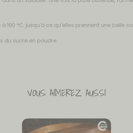
 dans un saladier. Une fois la pâte obtenue, former
à 190 °C. jusqu’à ce qu’elles prennent une belle co
ns du sucre en poudre.
VOUS AIMEREZ AUSSI