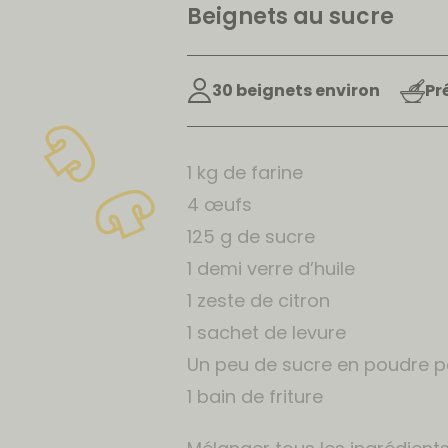
Beignets au sucre
30 beignets environ
Pr
1 kg de farine
4 œufs
125 g de sucre
1 demi verre d’huile
1 zeste de citron
1 sachet de levure
Un peu de sucre en poudre po
1 bain de friture