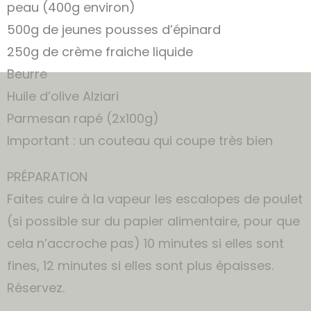
peau (400g environ)
500g de jeunes pousses d’épinard
250g de crème fraiche liquide
Beurre
Huile d’olive Alziari
Parmesan rapé (2x100g)
Important : un couteau qui coupe très bien
PRÉPARATION
Faites cuire à la vapeur les escalopes de poulet
(si possible sur du papier alimentaire, pour que
cela n’accroche pas) 10 minutes si elles sont
fines, 12 minutes si elles sont plus épaisses.
Réservez.