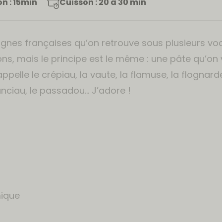
n : 15min
Cuisson : 20 à 30 min
gnes françaises qu’on retrouve sous plusieurs vo
ns, mais le principe est le même : une pâte qu’on 
appelle le crépiau, la vaute, la flamuse, la flognard
nciau, le passadou… J’adore !
mique