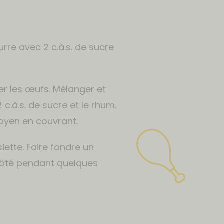
rre avec 2 c.à.s. de sucre
er les œufs. Mélanger et
 c.à.s. de sucre et le rhum.
oyen en couvrant.
iette. Faire fondre un
 côté pendant quelques