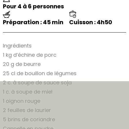
Pour 4 à 6 personnes
Préparation : 45 min
Cuisson : 4h50
Ingrédients
1 kg d’échine de porc
20 g de beurre
25 cl de bouillon de légumes
2 c. à soupe de sauce soja
1 c. à soupe de miel
1 oignon rouge
2 feuilles de laurier
5 brins de coriandre
Cannelle en poudre