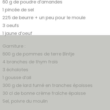
60 g de poudre d’amandes
1 pincée de sel
225 de beurre + un peu pour le moule
3 oeufs
1 jaune d’oeuf
Garniture :
600 g de pommes de terre Bintje
4 branches de thym frais
3 échalotes
1 gousse d’ail
300 g de lard fumé en tranches épaisses
30 cl de bonne crème fraîche épaisse
Sel, poivre du moulin