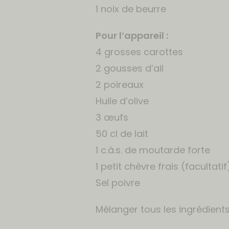
1 noix de beurre
Pour l’appareil :
4 grosses carottes
2 gousses d’ail
2 poireaux
Huile d’olive
3 œufs
50 cl de lait
1 c.à.s. de moutarde forte
1 petit chèvre frais (facultatif
Sel poivre
Mélanger tous les ingrédients