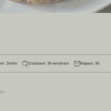
n : 3min
Cuisson : 1h environ
Repos : 1h
de