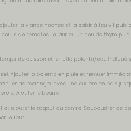
oignon et les faire revenir avec un peu d’huile d’oli
ajouter la viande hachée et la saisir à feu vif puis
 coulis de tomates, le laurier, un peu de thym puis 
e temps de cuisson et le ratio polenta/eau indiqué 
u sel. Ajouter la polenta en pluie et remuer immédia
tinuer de mélanger avec une cuillère en bois jusqu
erole. Ajouter le beurre.
t et ajouter le ragout au centre. Saupoudrer de pa
r le tout.