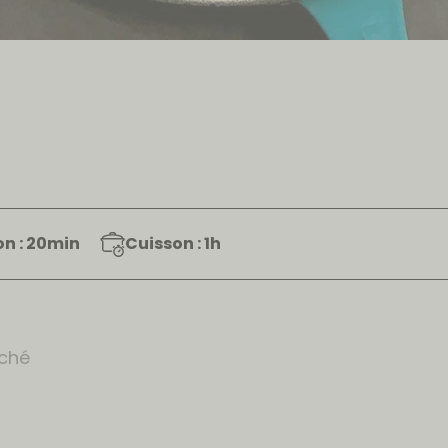
on : 20min
Cuisson : 1h
ché