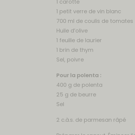
1 carotte
1 petit verre de vin blanc
700 ml de coulis de tomates
Huile d’olive
1 feuille de laurier
1 brin de thym
Sel, poivre
Pour la polenta :
400 g de polenta
25 g de beurre
Sel
2 c.à.s. de parmesan râpé