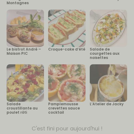
Montagnes
Le bistrot André –
Croque-cake d’été
Salade de
Maison PIC
courgettes aux
noisettes
Salade
Pamplemousse
L’Atelier de Jacky
croustillante au
crevettes sauce
poulet rôti
cocktail
C'est fini pour aujourd'hui !