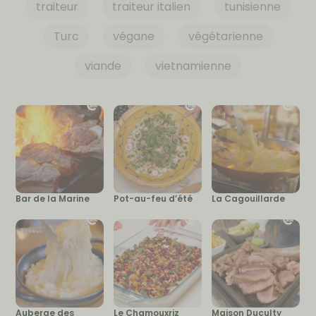
traiteur
traiteur italien
tunisienne
Turc
végane
végétarienne
viande
vietnamienne
Bar de la Marine
Pot-au-feu d’été
La Cagouillarde
Auberge des
Le Chamouxriz
Maison Duculty