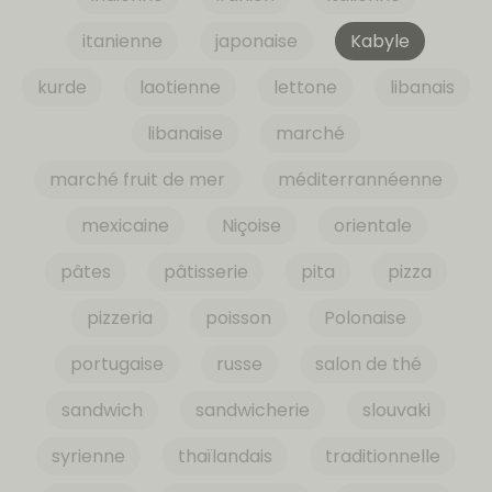
itanienne
japonaise
Kabyle
kurde
laotienne
lettone
libanais
libanaise
marché
marché fruit de mer
méditerrannéenne
mexicaine
Niçoise
orientale
pâtes
pâtisserie
pita
pizza
pizzeria
poisson
Polonaise
portugaise
russe
salon de thé
sandwich
sandwicherie
slouvaki
syrienne
thaïlandais
traditionnelle