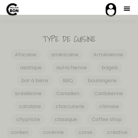
TYPE DE CUISINE
Africaine
américaine
Arménienne
asiatique
autrichienne
bagels
bar à bière
BBQ
boulangerie
brésilienne
Canadien
Caribéenne
catalane
charcuterie
chinoise
chypriote
classique
Coffee shop
coréen
corénne
corse
créative