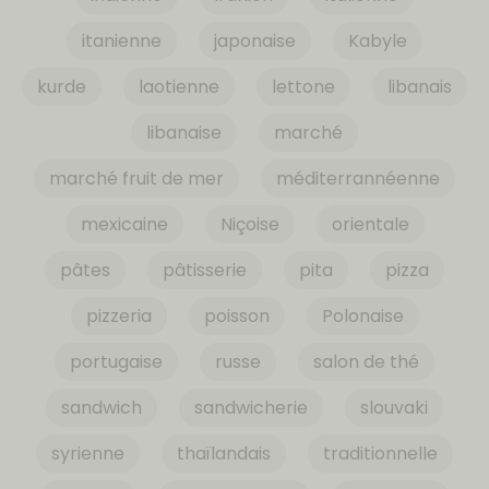
itanienne
japonaise
Kabyle
kurde
laotienne
lettone
libanais
libanaise
marché
marché fruit de mer
méditerrannéenne
mexicaine
Niçoise
orientale
pâtes
pâtisserie
pita
pizza
pizzeria
poisson
Polonaise
portugaise
russe
salon de thé
sandwich
sandwicherie
slouvaki
syrienne
thaïlandais
traditionnelle