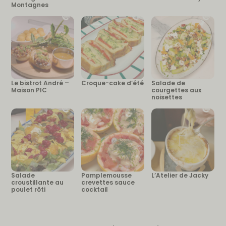
Montagnes
Le bistrot André –
Croque-cake d’été
Salade de
Maison PIC
courgettes aux
noisettes
Salade
Pamplemousse
L’Atelier de Jacky
croustillante au
crevettes sauce
poulet rôti
cocktail