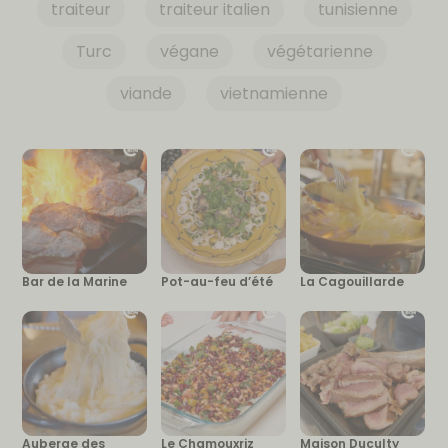
traiteur
traiteur italien
tunisienne
Turc
végane
végétarienne
viande
vietnamienne
Bar de la Marine
Pot-au-feu d’été
La Cagouillarde
Auberge des
Le Chamouxriz
Maison Duculty