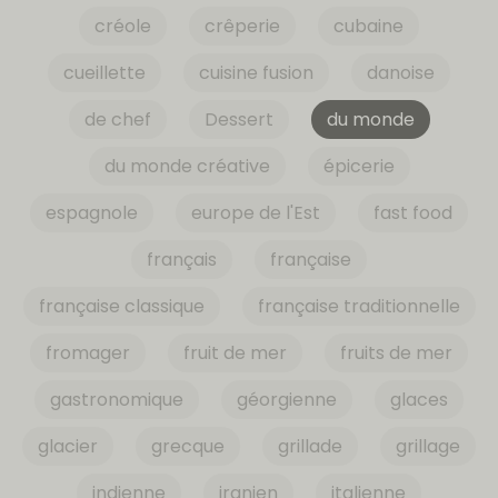
créole
crêperie
cubaine
cueillette
cuisine fusion
danoise
de chef
Dessert
du monde
du monde créative
épicerie
espagnole
europe de l'Est
fast food
français
française
française classique
française traditionnelle
fromager
fruit de mer
fruits de mer
gastronomique
géorgienne
glaces
glacier
grecque
grillade
grillage
indienne
iranien
italienne