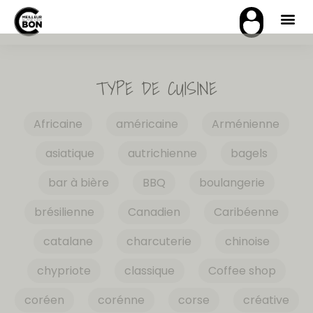
TYPE DE CUISINE
Africaine
américaine
Arménienne
asiatique
autrichienne
bagels
bar à bière
BBQ
boulangerie
brésilienne
Canadien
Caribéenne
catalane
charcuterie
chinoise
chypriote
classique
Coffee shop
coréen
corénne
corse
créative