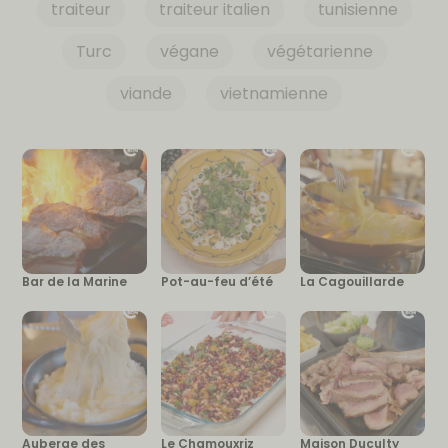
traiteur
traiteur italien
tunisienne
Turc
végane
végétarienne
viande
vietnamienne
Bar de la Marine
Pot-au-feu d’été
La Cagouillarde
Auberge des
Le Chamouxriz
Maison Duculty