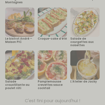
Montagnes
Le bistrot André –
Croque-cake d’été
Salade de
Maison PIC
courgettes aux
noisettes
Salade
Pamplemousse
L’Atelier de Jacky
croustillante au
crevettes sauce
poulet rôti
cocktail
C'est fini pour aujourd'hui !