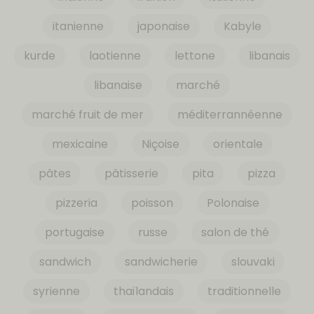
itanienne
japonaise
Kabyle
kurde
laotienne
lettone
libanais
libanaise
marché
marché fruit de mer
méditerrannéenne
mexicaine
Niçoise
orientale
pâtes
pâtisserie
pita
pizza
pizzeria
poisson
Polonaise
portugaise
russe
salon de thé
sandwich
sandwicherie
slouvaki
syrienne
thaïlandais
traditionnelle