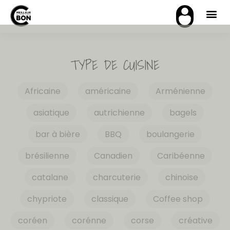
TYPE DE CUISINE
Africaine
américaine
Arménienne
asiatique
autrichienne
bagels
bar à bière
BBQ
boulangerie
brésilienne
Canadien
Caribéenne
catalane
charcuterie
chinoise
chypriote
classique
Coffee shop
coréen
corénne
corse
créative