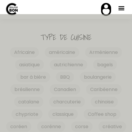
TYPE DE CUISINE
Africaine
américaine
Arménienne
asiatique
autrichienne
bagels
bar à bière
BBQ
boulangerie
brésilienne
Canadien
Caribéenne
catalane
charcuterie
chinoise
chypriote
classique
Coffee shop
coréen
corénne
corse
créative