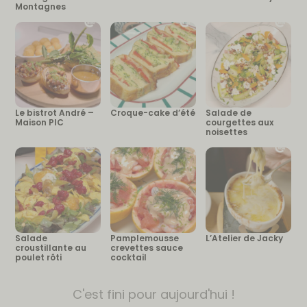
Montagnes
Le bistrot André –
Croque-cake d’été
Salade de
Maison PIC
courgettes aux
noisettes
Salade
Pamplemousse
L’Atelier de Jacky
croustillante au
crevettes sauce
poulet rôti
cocktail
C'est fini pour aujourd'hui !