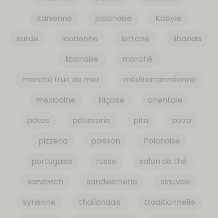
itanienne
japonaise
Kabyle
kurde
laotienne
lettone
libanais
libanaise
marché
marché fruit de mer
méditerrannéenne
mexicaine
Niçoise
orientale
pâtes
pâtisserie
pita
pizza
pizzeria
poisson
Polonaise
portugaise
russe
salon de thé
sandwich
sandwicherie
slouvaki
syrienne
thaïlandais
traditionnelle