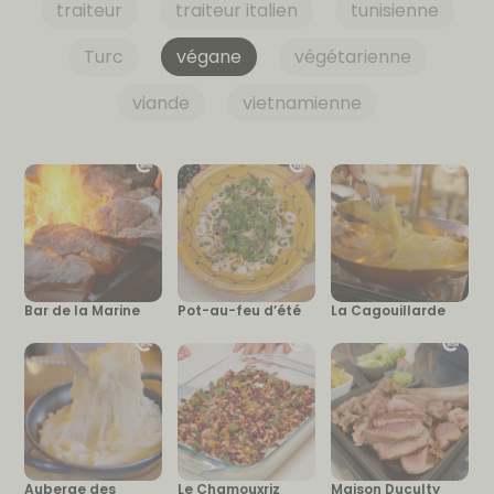
traiteur
traiteur italien
tunisienne
Turc
végane
végétarienne
viande
vietnamienne
Bar de la Marine
Pot-au-feu d’été
La Cagouillarde
Auberge des
Le Chamouxriz
Maison Duculty