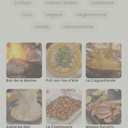
traiteur
traiteur italien
tunisienne
Turc
végane
végétarienne
viande
vietnamienne
Bar de la Marine
Pot-au-feu d’été
La Cagouillarde
Auberge des
Le Chamouxriz
Maison Duculty