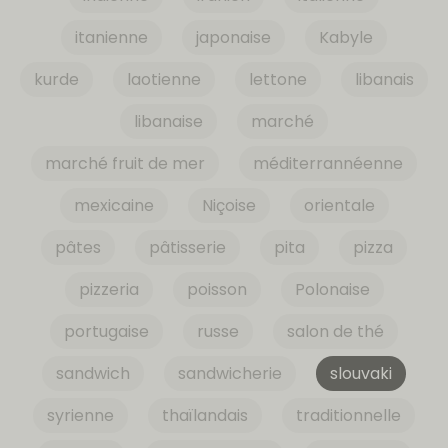
itanienne
japonaise
Kabyle
kurde
laotienne
lettone
libanais
libanaise
marché
marché fruit de mer
méditerrannéenne
mexicaine
Niçoise
orientale
pâtes
pâtisserie
pita
pizza
pizzeria
poisson
Polonaise
portugaise
russe
salon de thé
sandwich
sandwicherie
slouvaki
syrienne
thaïlandais
traditionnelle