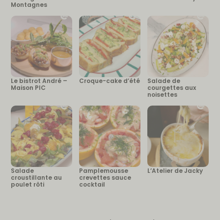
Montagnes
Le bistrot André –
Croque-cake d’été
Salade de
Maison PIC
courgettes aux
noisettes
Salade
Pamplemousse
L’Atelier de Jacky
croustillante au
crevettes sauce
poulet rôti
cocktail