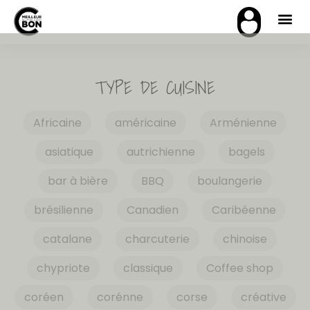
TYPE DE CUISINE
Africaine
américaine
Arménienne
asiatique
autrichienne
bagels
bar à bière
BBQ
boulangerie
brésilienne
Canadien
Caribéenne
catalane
charcuterie
chinoise
chypriote
classique
Coffee shop
coréen
corénne
corse
créative