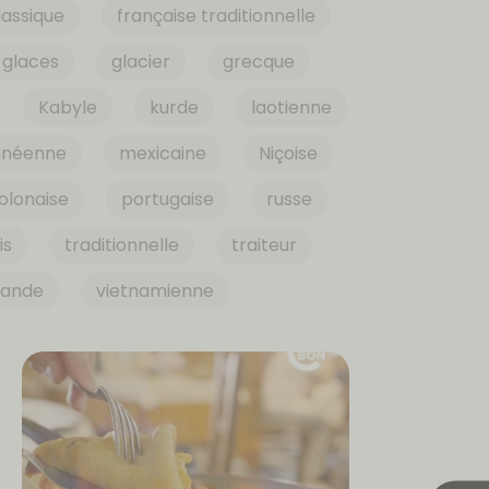
lassique
française traditionnelle
glaces
glacier
grecque
Kabyle
kurde
laotienne
nnéenne
mexicaine
Niçoise
olonaise
portugaise
russe
is
traditionnelle
traiteur
iande
vietnamienne