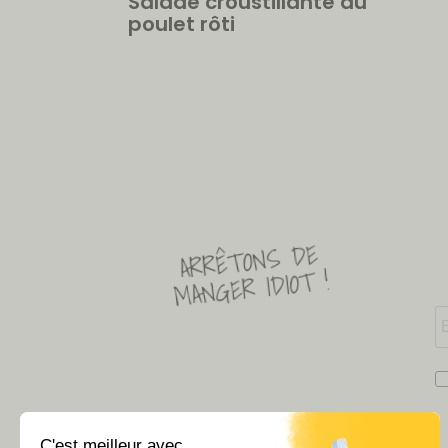
Salade croustillante au
poulet rôti
ARRÊTONS DE
MANGER IDIOT !