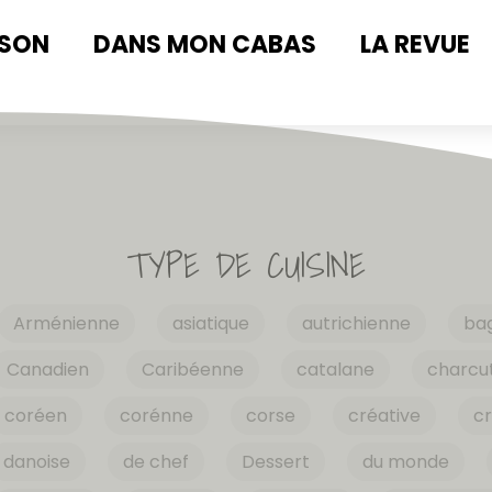
ISON
DANS MON CABAS
LA REVUE
TYPE DE CUISINE
Arménienne
asiatique
autrichienne
ba
Canadien
Caribéenne
catalane
charcut
coréen
corénne
corse
créative
cr
danoise
de chef
Dessert
du monde