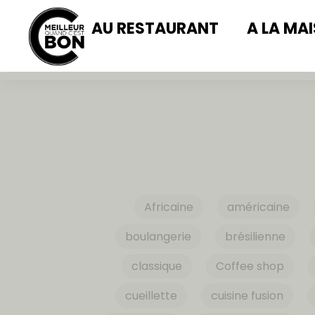
AU RESTAURANT
A LA MA
Africaine
américaine
boulangerie
brésilienne
classique
Coffee shop
cueillette
cuisine fusion