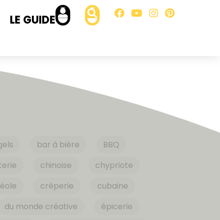
LE GUIDE
gels
bar à bière
BBQ
erie
chinoise
chypriote
éole
crêperie
cubaine
du monde créative
épicerie