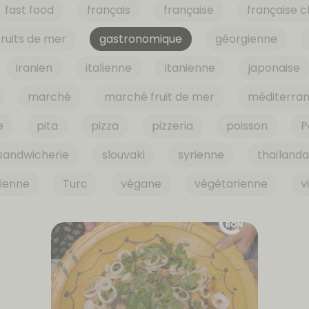
fast food
français
française
française c
fruits de mer
gastronomique
géorgienne
iranien
italienne
itanienne
japonaise
marché
marché fruit de mer
méditerra
e
pita
pizza
pizzeria
poisson
P
sandwicherie
slouvaki
syrienne
thaïlanda
sienne
Turc
végane
végétarienne
v