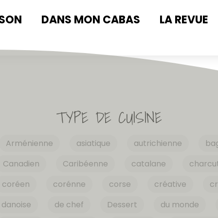
ISON
DANS MON CABAS
LA REVUE
TYPE DE CUISINE
Arménienne
asiatique
autrichienne
ba
Canadien
Caribéenne
catalane
charcut
coréen
corénne
corse
créative
cr
danoise
de chef
Dessert
du monde