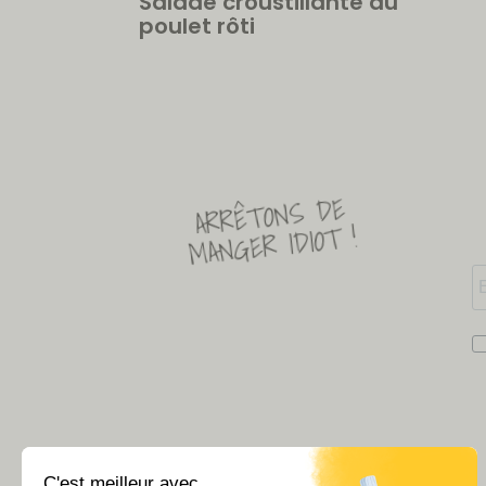
Salade croustillante au
poulet rôti
ARRÊTONS DE
MANGER IDIOT !