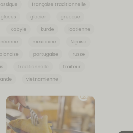
lassique
française traditionnelle
glaces
glacier
grecque
Kabyle
kurde
laotienne
nnéenne
mexicaine
Niçoise
olonaise
portugaise
russe
is
traditionnelle
traiteur
iande
vietnamienne