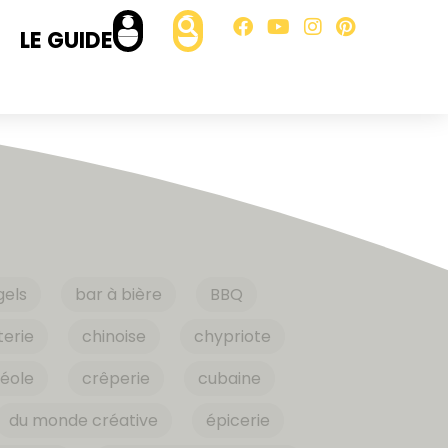
LE GUIDE
gels
bar à bière
BBQ
erie
chinoise
chypriote
éole
crêperie
cubaine
du monde créative
épicerie