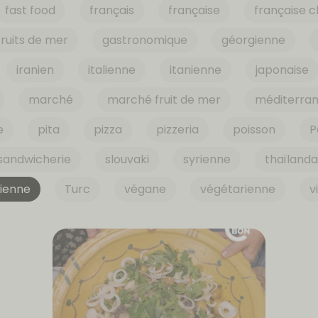
fast food
français
française
française c
fruits de mer
gastronomique
géorgienne
iranien
italienne
itanienne
japonaise
marché
marché fruit de mer
méditerra
e
pita
pizza
pizzeria
poisson
P
sandwicherie
slouvaki
syrienne
thaïlanda
sienne
Turc
végane
végétarienne
v