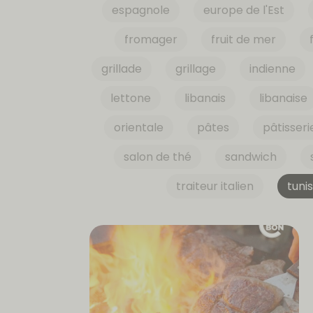
espagnole
europe de l'Est
fromager
fruit de mer
grillade
grillage
indienne
lettone
libanais
libanaise
orientale
pâtes
pâtisseri
salon de thé
sandwich
traiteur italien
tuni