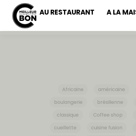
AU RESTAURANT
A LA MA
Africaine
américaine
boulangerie
brésilienne
classique
Coffee shop
cueillette
cuisine fusion