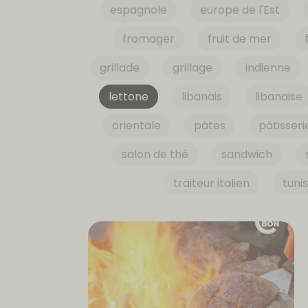
espagnole
europe de l'Est
fromager
fruit de mer
grillade
grillage
indienne
lettone
libanais
libanaise
orientale
pâtes
pâtisseri
salon de thé
sandwich
traiteur italien
tuni