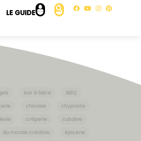
LE GUIDE
gels
bar à bière
BBQ
erie
chinoise
chypriote
éole
crêperie
cubaine
du monde créative
épicerie