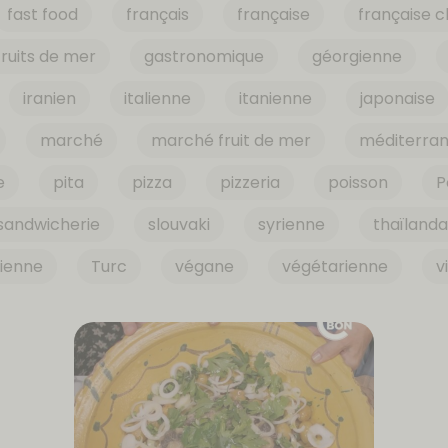
fast food
français
française
française c
fruits de mer
gastronomique
géorgienne
iranien
italienne
itanienne
japonaise
marché
marché fruit de mer
méditerra
e
pita
pizza
pizzeria
poisson
P
sandwicherie
slouvaki
syrienne
thaïlanda
sienne
Turc
végane
végétarienne
v