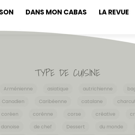
ISON
DANS MON CABAS
LA REVUE
TYPE DE CUISINE
Arménienne
asiatique
autrichienne
ba
Canadien
Caribéenne
catalane
charcut
coréen
corénne
corse
créative
cr
danoise
de chef
Dessert
du monde