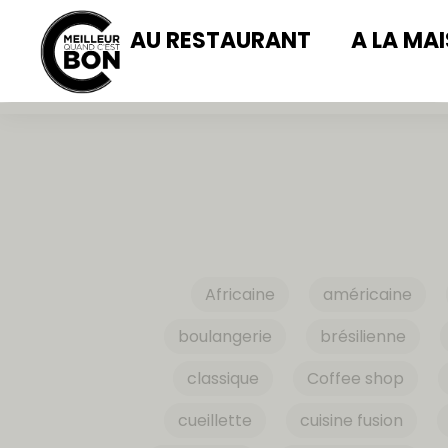
AU RESTAURANT
A LA MA
Africaine
américaine
boulangerie
brésilienne
classique
Coffee shop
cueillette
cuisine fusion