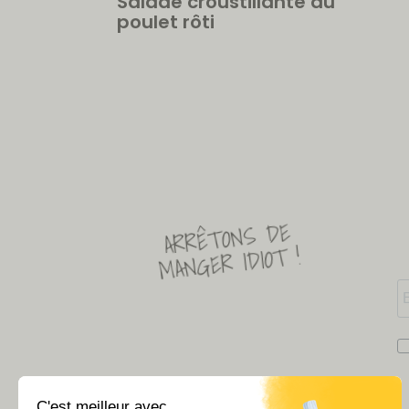
Salade croustillante au
poulet rôti
ARRÊTONS DE
MANGER IDIOT !