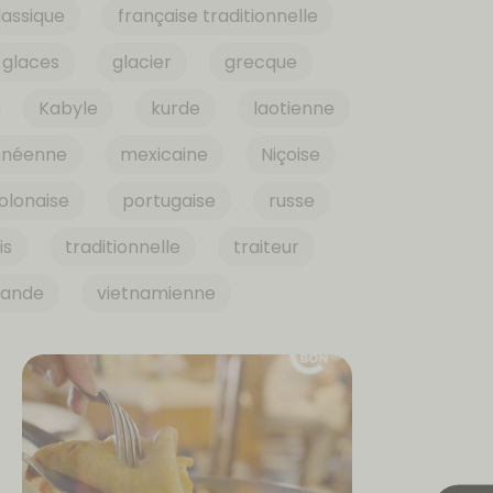
lassique
française traditionnelle
glaces
glacier
grecque
Kabyle
kurde
laotienne
nnéenne
mexicaine
Niçoise
olonaise
portugaise
russe
is
traditionnelle
traiteur
iande
vietnamienne